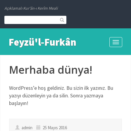
Açıklamalı Kur'ân-ı Kerîm Meali
Feyzü'l-Furkân
Toggle
navigati
Merhaba dünya!
WordPress’e hoş geldiniz. Bu sizin ilk yazınız. Bu
yazıyı düzenleyin ya da silin. Sonra yazmaya
başlayın!
admin
25 Mayıs 2016