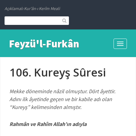
Açıklamalı Kur'ân-ı Kerîm Meali
Feyzü'l-Furkân
Toggle
navigati
106. Kureyş Sûresi
Mekke döneminde nâzil olmuştur. Dört âyettir.
Adını ilk âyetinde
geçen ve bir kabile adı olan
“Kureyş” kelimesinden almıştır.
Rahmân ve Rahîm Allah’ın adıyla