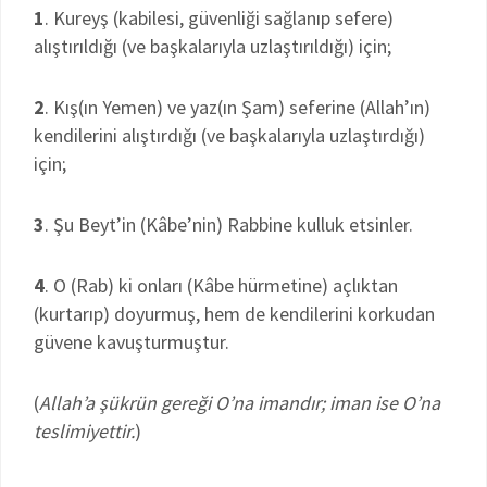
1
. Kureyş (kabilesi, güvenliği sağlanıp sefere)
alıştırıldığı (ve başkalarıyla uzlaştırıldığı) için;
2
. Kış(ın Yemen) ve yaz(ın Şam) seferine (Allah’ın)
kendilerini alıştırdığı (ve başkalarıyla uzlaştırdığı)
için;
3
. Şu Beyt’in (Kâbe’nin) Rabbine kulluk etsinler.
4
. O (Rab) ki onları (Kâbe hürmetine) açlıktan
(kurtarıp) doyurmuş, hem de kendilerini korkudan
güvene kavuşturmuştur.
(
Allah’a şükrün gereği O’na imandır; iman ise O’na
teslimiyettir.
)