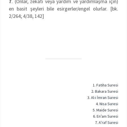
7
. (Onlar, zekâtı veya yardım ve yardımlaşma için)
en basit şeyleri bile esirgerler/engel olurlar. [bk.
2/264; 4/38, 142]
1. Fatiha Suresi
2. Bakara Suresi
3. Al-i İmran Suresi
4. Nisa Suresi
5. Maide Suresi
6. En’am Suresi
7. A’raf Suresi