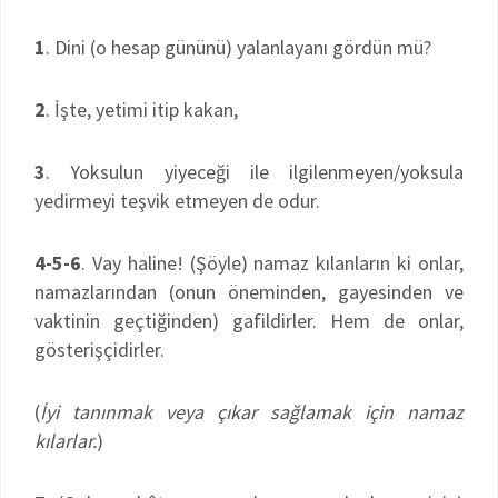
1
. Dini (o hesap gününü) yalanlayanı gördün mü?
2
. İşte, yetimi itip kakan,
3
. Yoksulun yiyeceği ile ilgilenmeyen/yoksula
yedirmeyi teşvik etmeyen de odur.
4-5-6
. Vay haline! (Şöyle) namaz kılanların ki onlar,
namazlarından (onun öneminden, gayesinden ve
vaktinin geçtiğinden) gafildirler. Hem de onlar,
gösterişçidirler.
(
İyi tanınmak veya çıkar sağlamak için namaz
kılarlar.
)