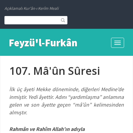
Açıklamalı Kur'ân-ı Kerîm Meali
Feyzü'l-Furkân
Toggle
navigati
107. Mâ'ûn Sûresi
İlk üç âyeti Mekke döneminde, diğerleri Medine’de
inmiştir. Yedi âyettir.
Adını “yardımlaşma” anlamına
gelen ve son âyette geçen “mâ’ûn” kelimesinden
almıştır.
Rahmân ve Rahîm Allah’ın adıyla