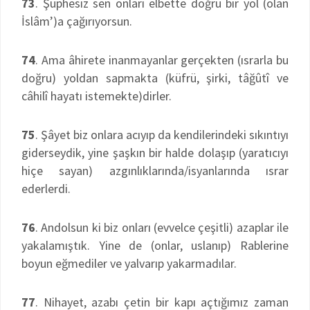
73
. Şüphesiz sen onları elbette doğru bir yol (olan
İslâm’)a çağırıyorsun.
74
. Ama âhirete inanmayanlar gerçekten (ısrarla bu
doğru) yoldan sapmakta (küfrü, şirki, tâğûtî ve
câhilî hayatı istemekte)dirler.
75
. Şâyet biz onlara acıyıp da kendilerindeki sıkıntıyı
giderseydik, yine şaşkın bir halde dolaşıp (yaratıcıyı
hiçe sayan) azgınlıklarında/isyanlarında ısrar
ederlerdi.
76
. Andolsun ki biz onları (evvelce çeşitli) azaplar ile
yakalamıştık. Yine de (onlar, uslanıp) Rablerine
boyun eğmediler ve yalvarıp yakarmadılar.
77
. Nihayet, azabı çetin bir kapı açtığımız zaman