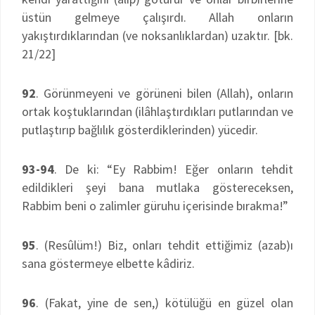
üstün gelmeye çalışırdı. Allah onların
yakıştırdıklarından (ve noksanlıklardan) uzaktır. [bk.
21/22]
92
. Görünmeyeni ve görüneni bilen (Allah), onların
ortak koştuklarından (ilâhlaştırdıkları putlarından ve
putlaştırıp bağlılık gösterdiklerinden) yücedir.
93-94
. De ki: “Ey Rabbim! Eğer onların tehdit
edildikleri şeyi bana mutlaka göstereceksen,
Rabbim beni o zalimler güruhu içerisinde bırakma!”
95
. (Resûlüm!) Biz, onları tehdit ettiğimiz (azab)ı
sana göstermeye elbette kâdiriz.
96
. (Fakat, yine de sen,) kötülüğü en güzel olan