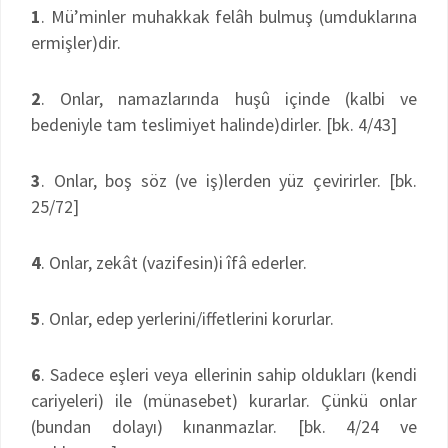
1
. Mü’minler muhakkak felâh bulmuş (umduklarına
ermişler)dir.
2
. Onlar, namazlarında huşû içinde (kalbi ve
bedeniyle tam teslimiyet halinde)dirler. [bk. 4/43]
3
. Onlar, boş söz (ve iş)lerden yüz çevirirler. [bk.
25/72]
4
. Onlar, zekât (vazifesin)i îfâ ederler.
5
. Onlar, edep yerlerini/iffetlerini korurlar.
6
. Sadece eşleri veya ellerinin sahip oldukları (kendi
cariyeleri) ile (münasebet) kurarlar. Çünkü onlar
(bundan dolayı) kınanmazlar. [bk. 4/24 ve