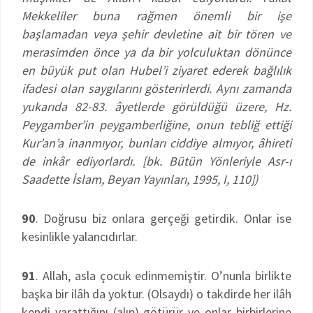
Mekkeliler buna rağmen önemli bir işe
başlamadan veya şehir devletine ait bir tören ve
merasimden önce ya da bir yolculuktan dönünce
en büyük put olan Hubel’i ziyaret ederek bağlılık
ifadesi olan saygılarını gösterirlerdi. Aynı zamanda
yukarıda 82-83. âyetlerde görüldüğü üzere, Hz.
Peygamber’in peygamberliğine, onun tebliğ ettiği
Kur’an’a inanmıyor, bunları ciddiye almıyor, âhireti
de inkâr ediyorlardı. [bk. Bütün Yönleriyle Asr-ı
Saadette İslam, Beyan Yayınları, 1995, I, 110])
90
. Doğrusu biz onlara gerçeği getirdik. Onlar ise
kesinlikle yalancıdırlar.
91
. Allah, asla çocuk edinmemiştir. O’nunla birlikte
başka bir ilâh da yoktur. (Olsaydı) o takdirde her ilâh
kendi yarattığını (alıp) götürür ve onlar birbirlerine