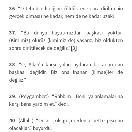
36
. “O tehdit edildiğiniz (öldükten sonra dirilmenin
gerçek olması) ne kadar, hem de ne kadar uzak!
37
. “Bu dünya hayatımızdan başkası yoktur.
(Kimimiz) ölürüz (kimimiz de) yaşarız, biz öldükten
sonra diriltilecek de değiliz.”
[3]
38
. “O, Allah’a karşı yalan uyduran bir adamdan
başkası değildir. Biz ona inanan (kimse)ler de
değiliz.”
39
. (Peygamber:) “Rabbim! Beni yalanlamalarına
karşı bana yardım et.” dedi.
40
. (Allah:) “Onlar çok geçmeden elbette pişman
olacaklar.” buyurdu.