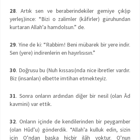
28
. Artık sen ve beraberindekiler gemiye çık(ıp
yerleş)ince: “Bizi o zalimler (kâfirler) güruhundan
kurtaran Allah’a hamdolsun.” de.
29
. Yine de ki: “Rabbim! Beni mübarek bir yere indir.
Sen (yere) indirenlerin en hayırlısısın.”
30
. Doğrusu bu (Nuh kıssası)nda nice ibretler vardır.
Biz (insanları) elbette imtihan etmekteyiz.
31
. Sonra onların ardından diğer bir nesil (olan Âd
kavmini) var ettik.
32
. Onların içinde de kendilerinden bir peygamber
(olan Hûd’u) gönderdik. “Allah’a kulluk edin, sizin
için O’ndan başka hiçbir ilâh yoktur. O’nun