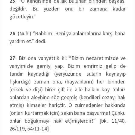
25
. “O kendisinde delilik bulunan birinden başkası
değildir. Bu yüzden onu bir zamana kadar
gözetleyin.”
26
. (Nuh:) “Rabbim! Beni yalanlamalarına karşı bana
yardım et.” dedi.
27
. Biz ona vahyettik ki: “Bizim nezaretimizde ve
vahyimizle gemiyi yap. Bizim emrimiz gelip de
tandır kaynadığı (yeryüzünde suların kaynayıp
fışkırdığı) zaman ona, (hayvanların) her birinden
(erkek ve dişi) birer çift ile aile halkını koy. Yalnız
onlardan aleyhine söz geçmiş (kendileri cezayı hak
etmiş) kimseler hariçtir. O zulmedenler hakkında
(onları kurtarmak için) sakın bana başvurma! Çünkü
onlar boğul(mayı hak et)mişlerdir!” [bk. 11/40;
26/119; 54/11-14]