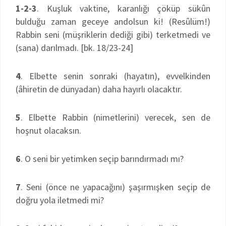
1-2-3
. Kuşluk vaktine, karanlığı çöküp sükûn
bulduğu zaman geceye andolsun ki! (Resûlüm!)
Rabbin seni (müşriklerin dediği gibi) terketmedi ve
(sana) darılmadı. [bk. 18/23-24]
4
. Elbette senin sonraki (hayatın), evvelkinden
(âhiretin de dünyadan) daha hayırlı olacaktır.
5
. Elbette Rabbin (nimetlerini) verecek, sen de
hoşnut olacaksın.
6
. O seni bir yetimken seçip barındırmadı mı?
7
. Seni (önce ne yapacağını) şaşırmışken seçip de
doğru yola iletmedi mi?