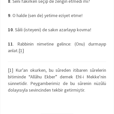
8
. Seni fakirken seçip de zengin etmedi mi?
9
. O halde (sen de) yetime eziyet etme!
10
. Sâili (isteyeni) de sakın azarlayıp kovma!
11
. Rabbinin nimetine gelince: (Onu) durmayıp
anlat.
[1]
[1]
Kur’an okurken, bu sûreden itibaren sûrelerin
bitiminde “Allâhu Ekber” demek Ehl-i Mekke’nin
sünnetidir. Peygamberimiz de bu sûrenin nüzûlü
dolayısıyla sevincinden tekbir getirmiştir.