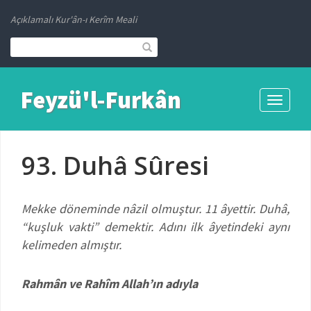
Açıklamalı Kur'ân-ı Kerîm Meali
Feyzü'l-Furkân
Toggle
navigati
93. Duhâ Sûresi
Mekke döneminde nâzil olmuştur. 11 âyettir.
Duhâ,
“kuşluk vakti” demektir. Adını ilk âyetindeki aynı
kelimeden almıştır.
Rahmân ve Rahîm Allah’ın adıyla